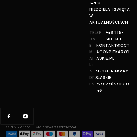
14:00
NIEDZIELA I ŚWIĘTA
W
AKTUALNOŚCIACH
TELEF
+48 885-
ON:
501-661
E
KONTAKT@OCT
M
AGONPIEKARYSL
AI
ASKIE.PL
L:
A
41-940 PIEKARY
DR
ŚLĄSKIE
ES
WYSZYŃSKIEGO
:
46
© 2025 RAMAJUMA prawa zastrzeżone