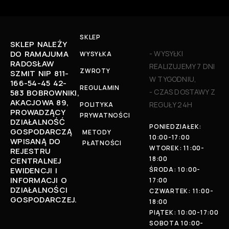
SKLEP
SKLEP NALEŻY
DO RAMAJUMA
- WYSYŁKI
WYSYŁKA
RADOSŁAW
REALIZUJEMY 7 DNI
ZWROTY
SZMIT NIP 811-
W TYGODNIU,
166-54-45 42-
REGULAMIN
- CZAS DOSTAWY Z
583 BOBROWNIKI,
AKACJOWA 89,
REGUŁY 24H
POLITYKA
PROWADZĄCY
PRYWATNOŚCI
DZIAŁALNOŚĆ
PONIEDZIAŁEK:
GOSPODARCZĄ
METODY
10:00-17:00
WPISANĄ DO
PŁATNOŚCI
WTOREK: 11:00-
REJESTRU
18:00
CENTRALNEJ
EWIDENCJI I
ŚRODA: 10:00-
INFORMACJI O
17:00
DZIAŁALNOŚCI
CZWARTEK: 11:00-
GOSPODARCZEJ.
18:00
PIĄTEK: 10:00-17:00
SOBOTA 10:00-