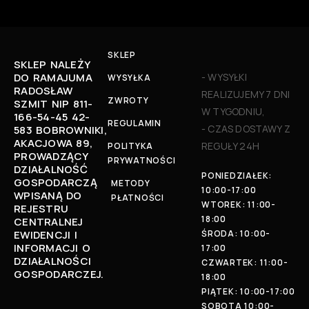
SKLEP
SKLEP NALEŻY
DO RAMAJUMA
- WYSYŁKI
WYSYŁKA
RADOSŁAW
REALIZUJEMY 7 DNI
ZWROTY
SZMIT NIP 811-
W TYGODNIU,
166-54-45 42-
REGULAMIN
- CZAS DOSTAWY Z
583 BOBROWNIKI,
AKACJOWA 89,
REGUŁY 24H
POLITYKA
PROWADZĄCY
PRYWATNOŚCI
DZIAŁALNOŚĆ
PONIEDZIAŁEK:
GOSPODARCZĄ
METODY
10:00-17:00
WPISANĄ DO
PŁATNOŚCI
WTOREK: 11:00-
REJESTRU
18:00
CENTRALNEJ
EWIDENCJI I
ŚRODA: 10:00-
INFORMACJI O
17:00
DZIAŁALNOŚCI
CZWARTEK: 11:00-
GOSPODARCZEJ.
18:00
PIĄTEK: 10:00-17:00
SOBOTA 10:00-