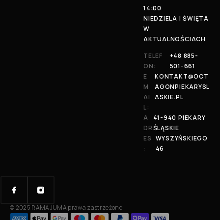
14:00
NIEDZIELA I ŚWIĘTA
W
AKTUALNOŚCIACH
TELEF
+48 885-
ON:
501-661
E
KONTAKT@OCT
M
AGONPIEKARYSL
AI
ASKIE.PL
L:
A
41-940 PIEKARY
DR
ŚLĄSKIE
ES
WYSZYŃSKIEGO
:
46
© 2025 RAMAJUMA prawa zastrzeżone