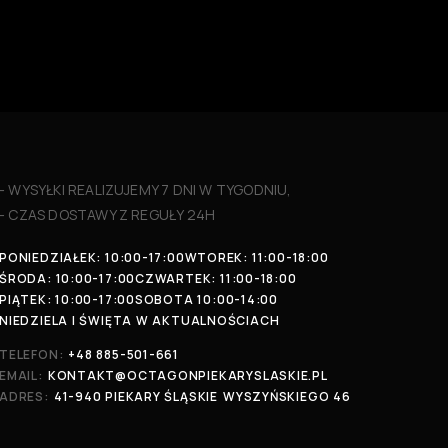
- WYSYŁKI REALIZUJEMY 7 DNI W TYGODNIU,
- CZAS DOSTAWY Z REGUŁY 24H
PONIEDZIAŁEK: 10:00-17:00
WTOREK: 11:00-18:00
ŚRODA: 10:00-17:00
CZWARTEK: 11:00-18:00
PIĄTEK: 10:00-17:00
SOBOTA 10:00-14:00
NIEDZIELA I ŚWIĘTA W AKTUALNOŚCIACH
TELEFON:
+48 885-501-661
EMAIL:
KONTAKT@OCTAGONPIEKARYSLASKIE.PL
ADRES:
41-940 PIEKARY ŚLĄSKIE
WYSZYŃSKIEGO 46