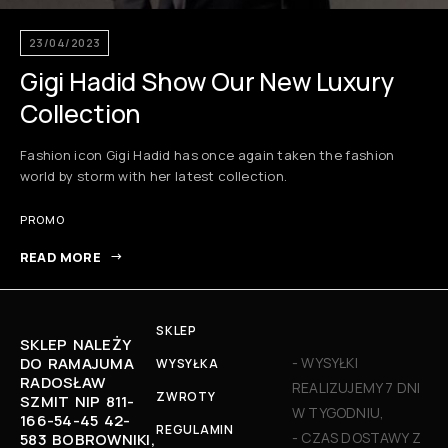
23/04/2023
Gigi Hadid Show Our New Luxury
Collection
Fashion icon Gigi Hadid has once again taken the fashion
world by storm with her latest collection.
PROMO
READ MORE
SKLEP
SKLEP NALEŻY
DO RAMAJUMA
- WYSYŁKI
WYSYŁKA
RADOSŁAW
REALIZUJEMY 7 DNI
ZWROTY
SZMIT NIP 811-
W TYGODNIU,
166-54-45 42-
REGULAMIN
- CZAS DOSTAWY Z
583 BOBROWNIKI,