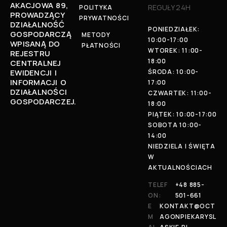
AKACJOWA 89,
REGUŁY 24H
POLITYKA
PROWADZĄCY
PRYWATNOŚCI
DZIAŁALNOŚĆ
PONIEDZIAŁEK:
GOSPODARCZĄ
METODY
10:00-17:00
WPISANĄ DO
PŁATNOŚCI
WTOREK: 11:00-
REJESTRU
18:00
CENTRALNEJ
EWIDENCJI I
ŚRODA: 10:00-
INFORMACJI O
17:00
DZIAŁALNOŚCI
CZWARTEK: 11:00-
GOSPODARCZEJ.
18:00
PIĄTEK: 10:00-17:00
SOBOTA 10:00-
14:00
NIEDZIELA I ŚWIĘTA
W
AKTUALNOŚCIACH
TELEF
+48 885-
ON:
501-661
E
KONTAKT@OCT
M
AGONPIEKARYSL